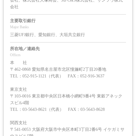
会社、株式会社大塚商会、SB C&S株式会社、サンツウ株式
会社
主要取引銀行
Major Banks
三菱UFJ銀行、愛知銀行、大垣共立銀行
所在地／連絡先
Offices
本 社
〒462-0868 愛知県名古屋市北区憧旛町2丁目20番地
TEL：052-915-1121（代表） FAX：052-916-3637
東京支社
〒103-0016 東京都中央区日本橋小網町9番4号 東穀アネック
スビル4階
TEL：03-5643-8621（代表） FAX：03-5643-8628
関西支社
〒541-0053 大阪府大阪市中央区本町3丁目2番6号 イケガミサ