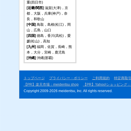
重(四日市)
[近畿/関西]
滋賀(大津)，京
都，大阪，兵庫(神戸)，奈
良，和歌山
[中国]
鳥取，島根(松江)，岡
山，広島，山口
[四国]
徳島，香川(高松)，愛
媛(松山)，高知
[九州]
福岡，佐賀，長崎，熊
本，大分，宮崎，鹿児島
[沖縄]
沖縄(那覇)
トップページ
プライバシー・ポリシー
ご利用規約
特定商取
【PR】楽天市場：meidentsu shop
【PR】Yahoo!ショッピング：mei
Copyright 2009-2026 meidentsu, Inc. All rights reserved.