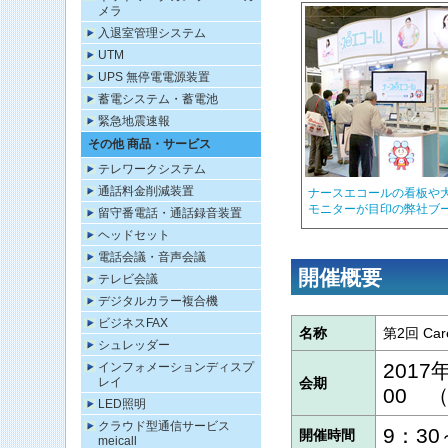
メラ
入退室管理システム
UTM
UPS 無停電電源装置
蓄電システム・蓄電池
緊急地震速報
その他 商品・サービス
テレワークシステム
通話料金削減装置
ナースエコールの看板や
モニターが目印の弊社ブ
留守番電話・通話録音装置
ヘッドセット
電話会議・音声会議
開催概要
テレビ会議
デジタルカラー複合機
ビジネスFAX
名称
第2回 Ca
シュレッダー
2017
インフォメーションディスプ
レイ
会期
00 
LED照明
クラウド型通信サービス
9：30
開催時間
meicall