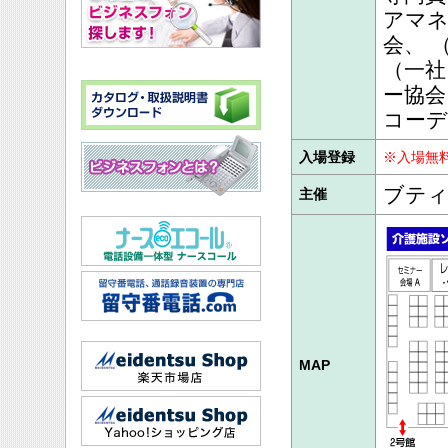
アマネ
会、 
（一社
ー協会
コーデ
入場登録
※入場無
ブティ
主催
MAP