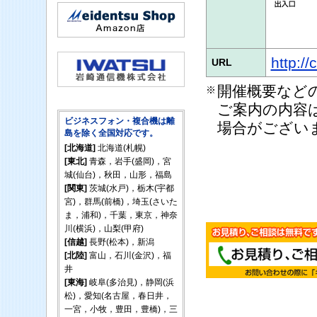
http://
URL
開催概要などの
※
ご案内の内容
ビジネスフォン・複合機は離
場合がござい
島を除く全国対応です。
[北海道]
北海道(札幌)
[東北]
青森，岩手(盛岡)，宮
城(仙台)，秋田，山形，福島
[関東]
茨城(水戸)，栃木(宇都
宮)，群馬(前橋)，埼玉(さいた
ま，浦和)，千葉，東京，神奈
川(横浜)，山梨(甲府)
[信越]
長野(松本)，新潟
[北陸]
富山，石川(金沢)，福
井
[東海]
岐阜(多治見)，静岡(浜
松)，愛知(名古屋，春日井，
一宮，小牧，豊田，豊橋)，三