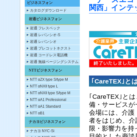
ビジネスフォン
関西」インテ
カタログダウンロード
岩通ビジネスフォン
岩通 フレスペック
岩通 レバンシオ-S
岩通 レバンシオ
岩通 プレコットネクスト
岩通 コードレス電話機
岩通 無線ページングシステム
NTTビジネスフォン
NTT αZX type S/type M
｢CareTEX｣と
NTT αNXII type L
NTT αNXII type S/type M
｢CareTEX
NTT αA1 Professional
備・サービスが
NTT αA1 Standard
会場には、介護
NTT αB1
者をはじめ、介
ナカヨビジネスフォン
限・影響力を持
ナカヨ NYC-Si
目的とした商談