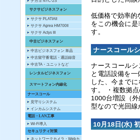
ナカヨ NYC-2S
サクサビジネスフォン
低価格で効率的
サクサ PLATIAII
をこの機会に是
サクサ Agrea HM700II
す。
サクサ Actys III
中古ビジネスフォン
ナースコールシ
中古ビジネスフォン 単品
中古留守番電話・通話録音
ナースコールシ
中古TA・ユニットなど
と電話設備を一
レンタルビジネスフォン
した、今までに
スマートフォン内線化
す。 ・複数拠点
ナースコール
1000台増設（
見守りシステム
型なので光回線
インカムシステム
電話・LAN工事
10月18日(水)
Wi-Fi導入
セキュリティ対策
ネットワークカメラ・Webカ