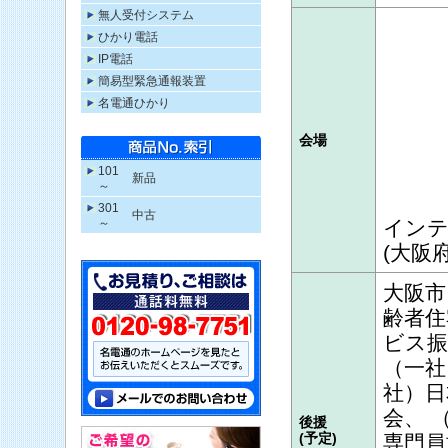
無人受付システム
ひかり電話
IP電話
簡易型緊急通報装置
名電通ひかり
会場
101
新品
～
301
中古
～
インテ
(大阪
大阪市
齢者住
ビス振
（一社
社）日
会、 
後援
(予定)
専門員